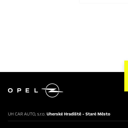

UH CAR AUTO, s.r.o.
Uherské Hradiště - Staré Město