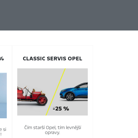
0%
CLASSIC SERVIS OPEL
Čím starší Opel, tím levnější
e si
opravy.
!