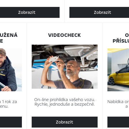
Zobrazit
Zobrazit
OUŽENÁ
VIDEOCHECK
O
E
PŘÍSL
On‑line prohlídka vašeho vozu.
 1 rok za
Nabídka ori
Rychle, jednoduše a bezpečně.
enu.
a
Zobrazit