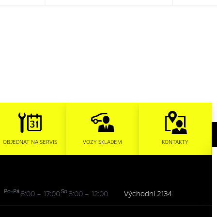
OBJEDNAT NA SERVIS
VOZY SKLADEM
KONTAKTY
Po-Pá
So
8:00 – 17:00
8:00 – 12:00
Východní 2134