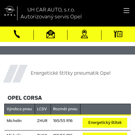

UH CAR AUTO, s.r.o.
Autorizovaný servis Opel
Energetické štítky pneumatik Opel
OPEL CORSA
Výrobce pneu
LCDV
Rozměr pneu
Michelin
ZHUR
195/55 R16
Energetický štítek