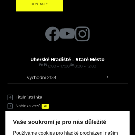
KONTAKTY
Uherské Hradiště - Staré Město
Po-Pá
So
8:00 – 17:00
8:00 – 12:00
Východní 2134
Titulní stránka
Nabídka vozů
26
Servis & Příslušenství
Vaše soukromí je pro nás důležité
Novinky
Kontakty
Používáme cookies pro hladké procházení naším