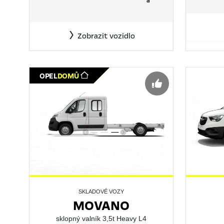
á
Zobrazit vozidlo
TOP NABÍDKA
OPEL
DOMŮ
SKLADOVÉ VOZY
MOVANO
sklopný valník 3,5t Heavy L4