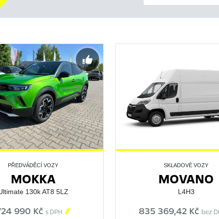
PŘEDVÁDĚCÍ VOZY
SKLADOVÉ VOZY
MOKKA
MOVANO
Ultimate 130k AT8 5LZ
L4H3
724 990 Kč

835 369,42 Kč
s DPH
bez D