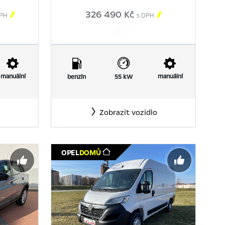

326 490 Kč

PH
s DPH
525714
manuální
manuální
benzín
55 kW
Zobrazit vozidlo
TOP NABÍDKA
OPEL
DOMŮ