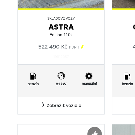
SKLADOVÉ VOZY
ASTRA
Edition 110k
522 490 Kč

s DPH
19819067
manuální
benzín
81 kW
benzín
Zobrazit vozidlo