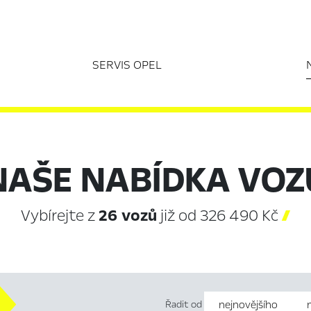
SERVIS OPEL
NAŠE NABÍDKA VOZ
Vybírejte z
26 vozů
již od 326 490 Kč

Řadit od
nejnovějšího