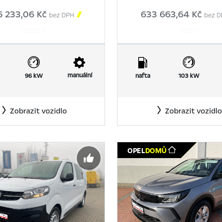
6 233,06 Kč

633 663,64 Kč
bez DPH
bez D
20329317
526510
manuální
96 kW
nafta
103 kW
Zobrazit vozidlo
Zobrazit vozidlo
TOP NABÍDKA
OPEL
DOMŮ