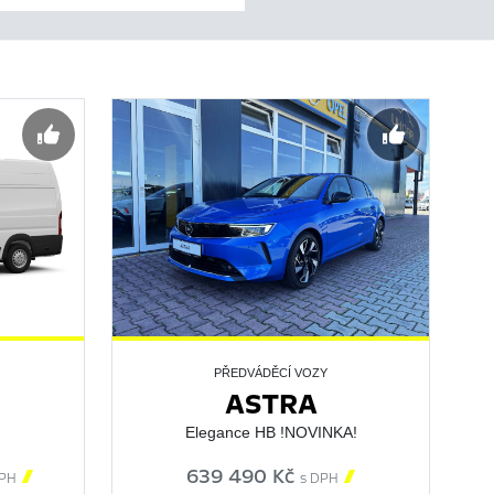
PŘEDVÁDĚCÍ VOZY
ASTRA
Elegance HB !NOVINKA!

639 490 Kč

PH
s DPH