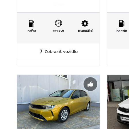
518390
manuální
nafta
121 kW
benzín
Zobrazit vozidlo