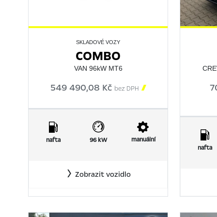
SKLADOVÉ VOZY
COMBO
VAN 96kW MT6
CRE
549 490,08 Kč

7
bez DPH
manuální
nafta
96 kW
nafta
Zobrazit vozidlo