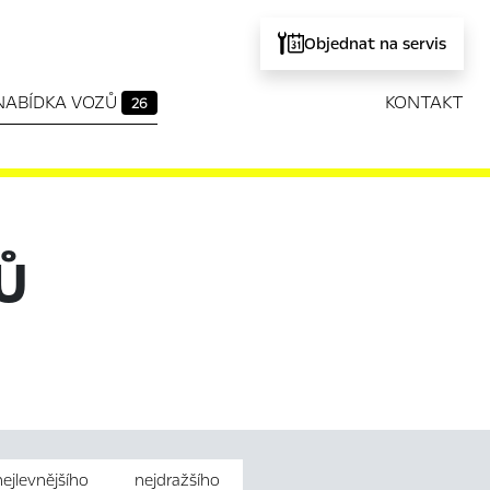
Objednat na servis
NABÍDKA VOZŮ
KONTAKT
26
Ů
nejlevnějšího
nejdražšího