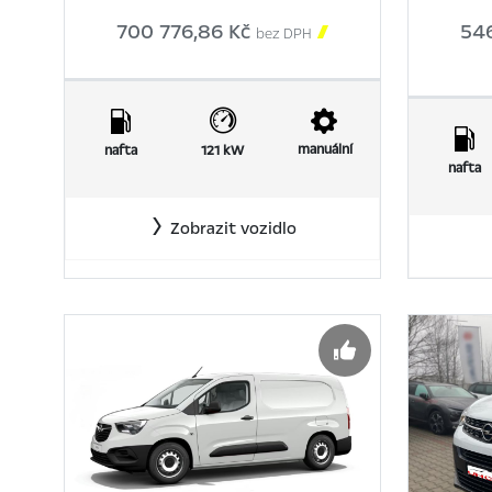
700 776,86 Kč

54
bez DPH
manuální
nafta
121 kW
nafta
Zobrazit vozidlo