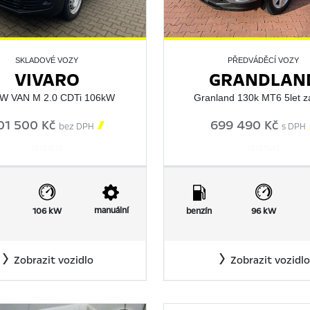
SKLADOVÉ VOZY
PŘEDVÁDĚCÍ VOZY
VIVARO
GRANDLAN
W VAN M 2.0 CDTi 106kW
Granland 130k MT6 5let z
01 500 Kč

699 490 Kč
bez DPH
s DPH
18151610
18151542
manuální
106 kW
benzín
96 kW
Zobrazit vozidlo
Zobrazit vozidlo