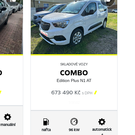
SKLADOVÉ VOZY
D
COMBO
Edition Plus N1 AT

673 490 Kč

s DPH
518532
manuální
automatick
nafta
96 kW