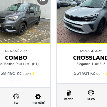
SKLADOVÉ VOZY
SKLADOVÉ VOZY
COMBO
CROSSLAN
i Edition Plus L1H1 (N1)
Elegance 110k 5LZ
558 490 Kč

551 921 Kč
s DPH
s DPH
20099205
benzín
81 kW
manuální
kW