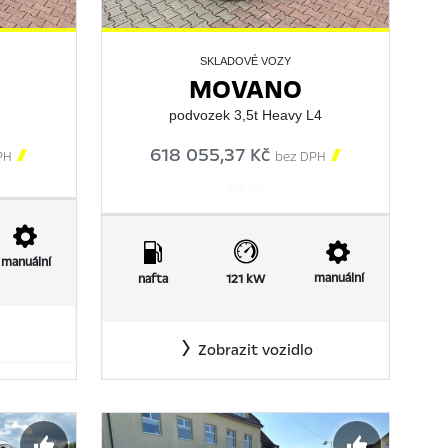
SKLADOVÉ VOZY
MOVANO
podvozek 3,5t Heavy L4

618 055,37 Kč

PH
bez DPH
526765
manuální
manuální
nafta
121 kW
Zobrazit vozidlo