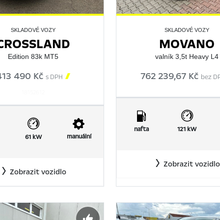
SKLADOVÉ VOZY
SKLADOVÉ VOZY
CROSSLAND
MOVANO
Edition 83k MT5
valník 3,5t Heavy L4
413 490 Kč

762 239,67 Kč
s DPH
bez D
18152612
nafta
121 kW
manuální
61 kW
Zobrazit vozidlo
Zobrazit vozidlo