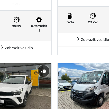
517806
nafta
121 kW
automatick
96 kW
á
Zobrazit vozidlo
Zobrazit vozidlo