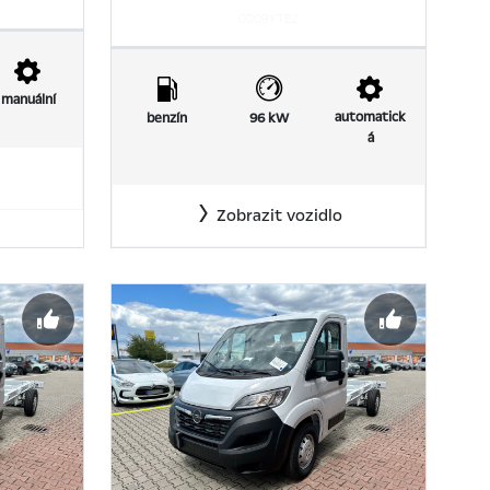
0009YTBZ
manuální
automatick
benzín
96 kW
á
Zobrazit vozidlo