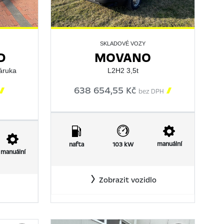
SKLADOVÉ VOZY
D
MOVANO
áruka
L2H2 3,5t

638 654,55 Kč

bez DPH
manuální
nafta
103 kW
manuální
Zobrazit vozidlo