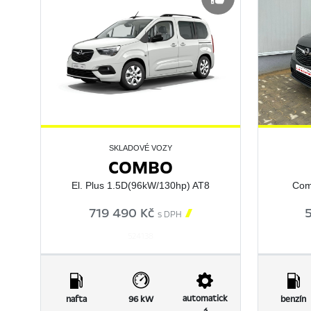
SKLADOVÉ VOZY
COMBO
El. Plus 1.5D(96kW/130hp) AT8
Comb
719 490 Kč

s DPH
524138
automatick
nafta
96 kW
benzín