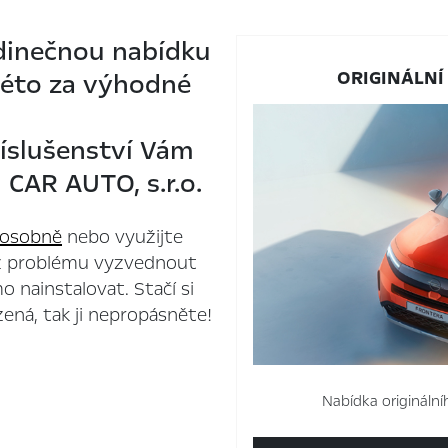
edinečnou nabídku
ORIGINÁLNÍ
léto za výhodné
íslušenství Vám
CAR AUTO, s.r.o.
 osobně
nebo využijte
ez problému vyzvednout
 nainstalovat. Stačí si
ená, tak ji nepropásněte!
Nabídka originální