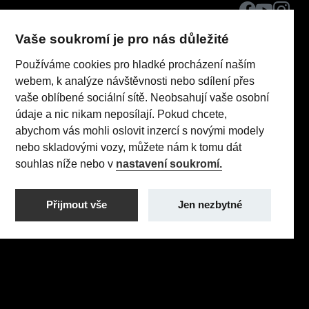
Vaše soukromí je pro nás důležité
Používáme cookies pro hladké procházení naším
webem, k analýze návštěvnosti nebo sdílení přes
vaše oblíbené sociální sítě. Neobsahují vaše osobní
údaje a nic nikam neposílají. Pokud chcete,
UH CAR AUTO, s.r.o.
abychom vás mohli oslovit inzercí s novými modely
IČO: 02440083
nebo skladovými vozy, můžete nám k tomu dát
souhlas níže nebo v
nastavení soukromí.
Realizace 2023
Comin.cz, s.r.o.
ik
lead management GROWITO
Přijmout vše
Jen nezbytné