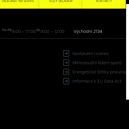
OBJEDNAT NA SERVIS
VOZY SKLADEM
KONTAKTY
Po-Pá
So
8:00 – 17:00
8:00 – 12:00
Východní 2134
Nastavení cookies
Mimosoudní řešení sporů
Energetické štítky pneumat
Informace k EU Data Act