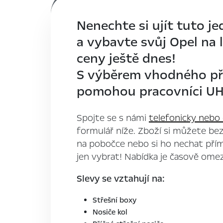
Nenechte si ujít tuto j
a vybavte svůj Opel na 
ceny ještě dnes!
S výběrem vhodného př
pomohou pracovníci UH 
Spojte se s námi
telefonicky nebo
formulář níže. Zboží si můžete b
na pobočce nebo si ho nechat přímo
jen vybrat! Nabídka je časově omez
Slevy se vztahují na:
Střešní boxy
Nosiče kol