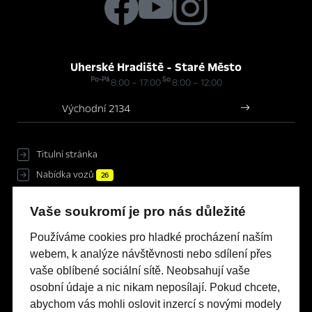
Uherské Hradiště - Staré Město
Po-Pá
So
8:00 – 17:00
8:00 – 12:00
Východní 2134
Titulní stránka
Nabídka vozů
26
Servis & Příslušenství
Vaše soukromí je pro nás důležité
Novinky
Kontakty
Používáme cookies pro hladké procházení naším
webem, k analýze návštěvnosti nebo sdílení přes
Nastavení cookies
vaše oblíbené sociální sítě. Neobsahují vaše
Mimosoudní řešení sporů
osobní údaje a nic nikam neposílají. Pokud chcete,
Energetické štítky pneumatik
abychom vás mohli oslovit inzercí s novými modely