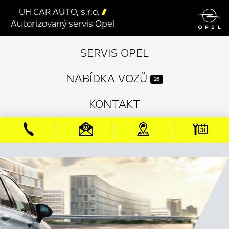

UH CAR AUTO, s.r.o.

Autorizovaný servis Opel
SERVIS OPEL
NABÍDKA VOZŮ
26
KONTAKT