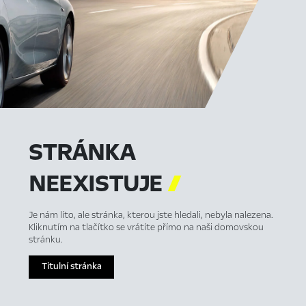
STRÁNKA
NEEXISTUJE

Je nám líto, ale stránka, kterou jste hledali, nebyla nalezena.
Kliknutím na tlačítko se vrátíte přímo na naši domovskou
stránku.
Titulní stránka