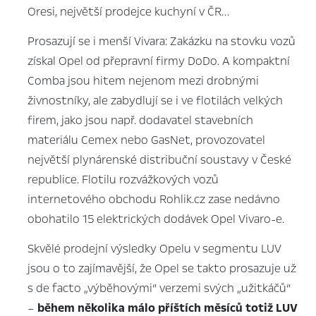
Oresi, největší prodejce kuchyní v ČR…
Prosazují se i menší Vivara: Zakázku na stovku vozů
získal Opel od přepravní firmy DoDo. A kompaktní
Comba jsou hitem nejenom mezi drobnými
živnostníky, ale zabydlují se i ve flotilách velkých
firem, jako jsou např. dodavatel stavebních
materiálu Cemex nebo GasNet, provozovatel
největší plynárenské distribuční soustavy v České
republice. Flotilu rozvážkových vozů
internetového obchodu Rohlik.cz zase nedávno
obohatilo 15 elektrických dodávek Opel Vivaro-e.
Skvělé prodejní výsledky Opelu v segmentu LUV
jsou o to zajímavější, že Opel se takto prosazuje už
s de facto „výběhovými“ verzemi svých „užitkáčů“
–
během několika málo příštích měsíců totiž LUV