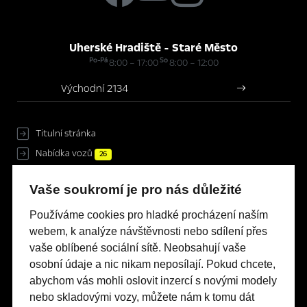
Uherské Hradiště - Staré Město
Po-Pá
So
8:00 – 17:00
8:00 – 12:00
Východní 2134
Titulní stránka
Nabídka vozů
26
Servis & Příslušenství
Vaše soukromí je pro nás důležité
Novinky
Kontakty
Používáme cookies pro hladké procházení naším
webem, k analýze návštěvnosti nebo sdílení přes
Nastavení cookies
vaše oblíbené sociální sítě. Neobsahují vaše
Mimosoudní řešení sporů
osobní údaje a nic nikam neposílají. Pokud chcete,
Energetické štítky pneumatik
abychom vás mohli oslovit inzercí s novými modely
Informace k EU Data Act
nebo skladovými vozy, můžete nám k tomu dát
UH CAR AUTO, s.r.o.