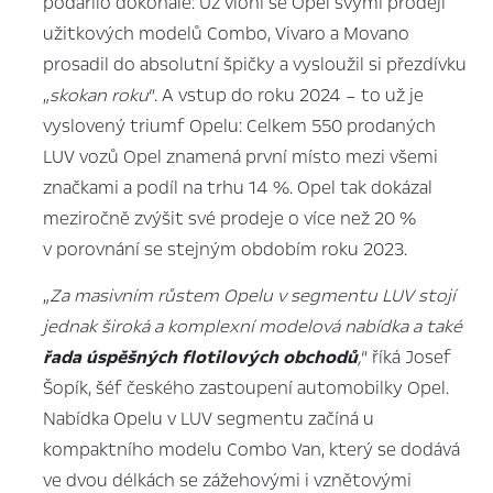
podařilo dokonale: Už vloni se Opel svými prodeji
užitkových modelů Combo, Vivaro a Movano
prosadil do absolutní špičky a vysloužil si přezdívku
„
skokan roku
“. A vstup do roku 2024 – to už je
vyslovený triumf Opelu: Celkem 550 prodaných
LUV vozů Opel znamená první místo mezi všemi
značkami a podíl na trhu 14 %. Opel tak dokázal
meziročně zvýšit své prodeje o více než 20 %
v porovnání se stejným obdobím roku 2023.
„
Za masivním růstem Opelu v segmentu LUV stojí
jednak široká a komplexní modelová nabídka a také
řada úspěšných flotilových obchodů
,
“ říká Josef
Šopík, šéf českého zastoupení automobilky Opel.
Nabídka Opelu v LUV segmentu začíná u
kompaktního modelu Combo Van, který se dodává
ve dvou délkách se zážehovými i vznětovými