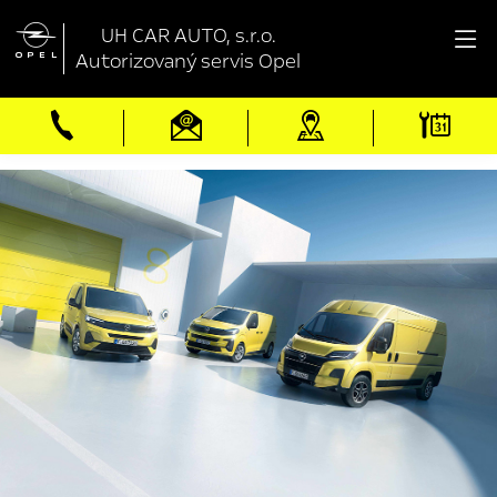

UH CAR AUTO, s.r.o.
Autorizovaný servis Opel