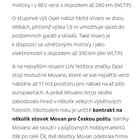
motory i v BEV verzi s dojezdem až 280 km (WLTP).
O stupínek výš Opel nabízí hbité Vivaro ve dvou
délkách, přičemž výška 1,9 m umožňuje vjezd do
podzemních garáží a skladů. Také Vivaro je
k dispozici se vznětovými motory i jako
elektromobil s dojezdem až 330 km (dle WLTP).
A na nejvyšším stupni LUV řetězce značky Opel
stojí mohutné Movano, které ve své největší verzi
nabídne až 17 m3 prostoru pro náklad na až pěti
europaletách. A právě Movano letos skvěle
zabodovalo hned v několik velkých výběrových
řízeních. Obchodem roku je určitě
kontrakt na
několik stovek Movan pro Českou poštu
. Valníky
Movano ale slouží i v půjčovných hobbymarketů
OBI po celé ČR, dvě desítky Movan odebrala firma