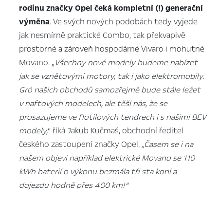
rodinu značky Opel čeká kompletní (!) generační
výměna
. Ve svých nových podobách tedy vyjede
jak nesmírně praktické Combo, tak překvapivě
prostorné a zároveň hospodárné Vivaro i mohutné
Movano. „
Všechny nové modely budeme nabízet
jak se vznětovými motory, tak i jako elektromobily.
Gró našich obchodů samozřejmě bude stále ležet
v naftových modelech, ale těší nás, že se
prosazujeme ve flotilových tendrech i s našimi BEV
modely,
“ říká Jakub Kučmaš, obchodní ředitel
českého zastoupení značky Opel.
„Časem se i na
našem objeví například elektrické Movano se 110
kWh baterií o výkonu bezmála tři sta koní a
dojezdu hodně přes 400 km!“