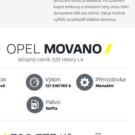
doručení domů a odešlete. Po uzavření
kupní smlouvy a uhrazení ceny vozu Vám
dovezeme Váš vůz domů. Vše je možné
vyřídit za pohodlí Vašeho domova.
OPEL
MOVANO

sklopný valník 3,5t Heavy L4
tav
Výkon
Převodovka
ové
121 kW/165 k
manuální
Palivo
nafta