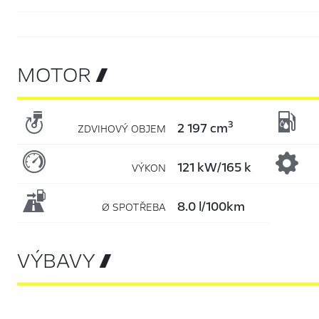
MOTOR 


3
2 197 cm
ZDVIHOVÝ OBJEM

121 kW/165 k
VÝKON

8.0 l/100km
Ø SPOTŘEBA
VÝBAVY 