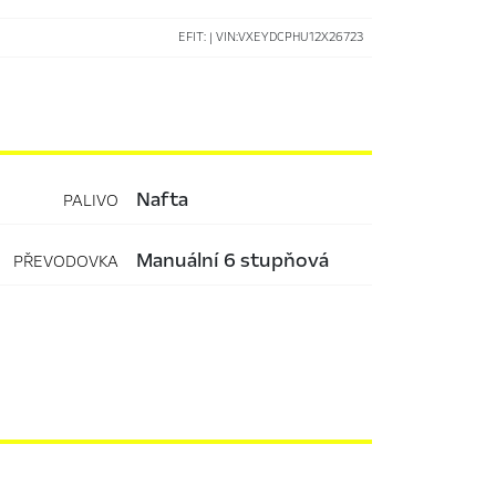
EFIT: | VIN:VXEYDCPHU12X26723
nafta
PALIVO
manuální 6 stupňová
PŘEVODOVKA