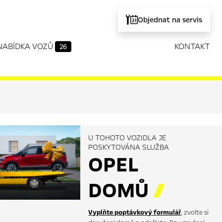
Objednat na servis
NABÍDKA VOZŮ
KONTAKT
26
U TOHOTO VOZIDLA JE
POSKYTOVÁNA SLUŽBA
OPEL
DOMŮ

Vyplňte poptávkový formulář
, zvolte si