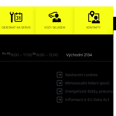
OBJEDNAT NA SERVIS
VOZY SKLADEM
KONTAKTY
Po-Pá
So
8:00 – 17:00
8:00 – 12:00
Východní 2134
Nastavení cookies
Mimosoudní řešení sporů
Energetické štítky pneumat
Informace k EU Data Act