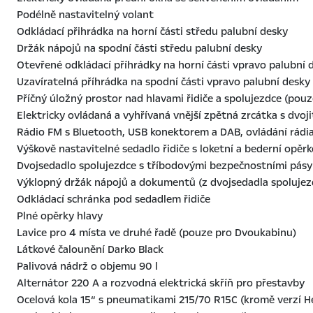
Podélně nastavitelný volant
Odkládací přihrádka na horní části středu palubní desky
Držák nápojů na spodní části středu palubní desky
Otevřené odkládací příhrádky na horní části vpravo palubní 
Uzavíratelná příhrádka na spodní části vpravo palubní desky
Příčný úložný prostor nad hlavami řidiče a spolujezdce (pou
Elektricky ovládaná a vyhřívaná vnější zpětná zrcátka s dvo
Rádio FM s Bluetooth, USB konektorem a DAB, ovládání rádi
Výškově nastavitelné sedadlo řidiče s loketní a bederní opěr
Dvojsedadlo spolujezdce s tříbodovými bezpečnostními pásy
Výklopný držák nápojů a dokumentů (z dvojsedadla spolujez
Odkládací schránka pod sedadlem řidiče
Plné opěrky hlavy
Lavice pro 4 místa ve druhé řadě (pouze pro Dvoukabinu)
Látkové čalounění Darko Black
Palivová nádrž o objemu 90 l
Alternátor 220 A a rozvodná elektrická skříň pro přestavby
Ocelová kola 15“ s pneumatikami 215/70 R15C (kromě verzí H