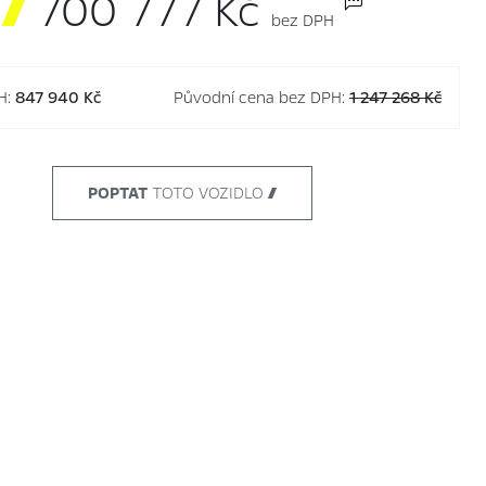

700 777 Kč
bez DPH
H:
847 940 Kč
Původní cena bez DPH:
1 247 268 Kč
POPTAT
TOTO VOZIDLO 