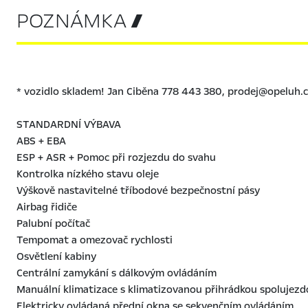
POZNÁMKA 
* vozidlo skladem! Jan Ciběna 778 443 380, prodej@opeluh.
STANDARDNÍ VÝBAVA
ABS + EBA
ESP + ASR + Pomoc při rozjezdu do svahu
Kontrolka nízkého stavu oleje
Výškově nastavitelné tříbodové bezpečnostní pásy
Airbag řidiče
Palubní počítač
Tempomat a omezovač rychlosti
Osvětlení kabiny
Centrální zamykání s dálkovým ovládáním
Manuální klimatizace s klimatizovanou přihrádkou spolujezd
Elektricky ovládaná přední okna se sekvenčním ovládáním