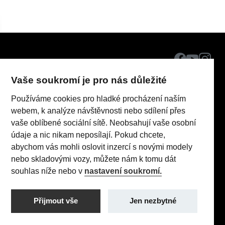
Vaše soukromí je pro nás důležité
Používáme cookies pro hladké procházení naším
webem, k analýze návštěvnosti nebo sdílení přes
vaše oblíbené sociální sítě. Neobsahují vaše osobní
údaje a nic nikam neposílají. Pokud chcete,
UH CAR AUTO, s.r.o.
abychom vás mohli oslovit inzercí s novými modely
IČO: 02440083
nebo skladovými vozy, můžete nám k tomu dát
souhlas níže nebo v
nastavení soukromí.
Realizace 2023
Comin.cz, s.r.o.
ik
lead management GROWITO
Přijmout vše
Jen nezbytné