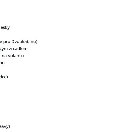
desky
ze pro Dvoukabinu)
jitým zrcadlem
a na volantu
kou
dce)
eavy)